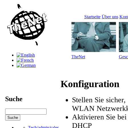
Startseite
Über uns
Kont
TheNet
Gesc
Konfiguration
Suche
Stellen Sie sicher
WLAN Netzwerkka
Aktivieren Sie be
DHCP
Tech/admin/sales