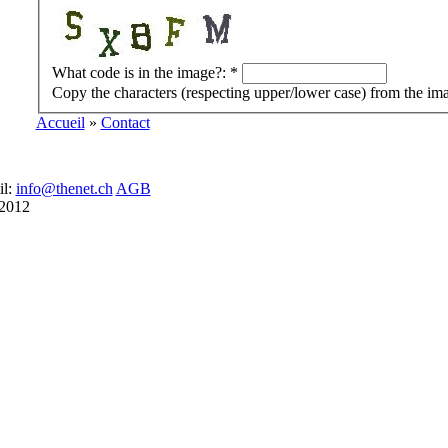
What code is in the image?:
*
Copy the characters (respecting upper/lower case) from the im
Accueil
»
Contact
il:
info@thenet.ch
AGB
 2012